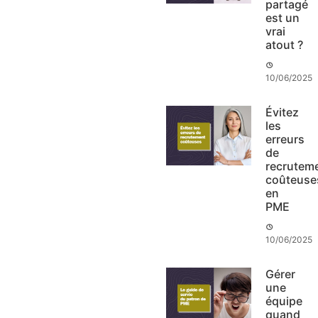
partagé
est un
vrai
atout ?
10/06/2025
Évitez
les
erreurs
de
recrutem
coûteuse
en
PME
10/06/2025
Gérer
une
équipe
quand