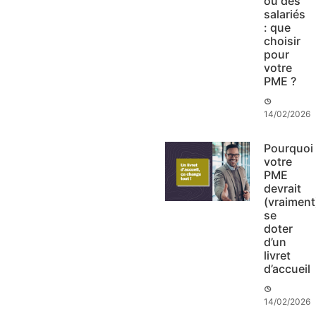
ou des
salariés
: que
choisir
pour
votre
PME ?
14/02/2026
Pourquoi
votre
PME
devrait
(vraiment
se
doter
d’un
livret
d’accueil
14/02/2026