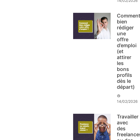
14/02/2026
Commen
bien
rédiger
une
offre
d’emploi
(et
attirer
les
bons
profils
dès le
départ)
14/02/2026
Travailler
avec
des
freelance