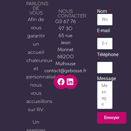
PARLONS
DE
NOUS
Nom
VOUS
CONTACTER
Afin de
03 67 76
vous
97 30
E-mail
garantir
65 rue
Jean
un
Monnet
accueil
Téléphone
68200
chaleureux
Mulhouse
et
contact@gebosse.fr
personnalisé,
Message
nous
vous
accueillons
sur RV.
Envoyer
Un
Alternative:
premier