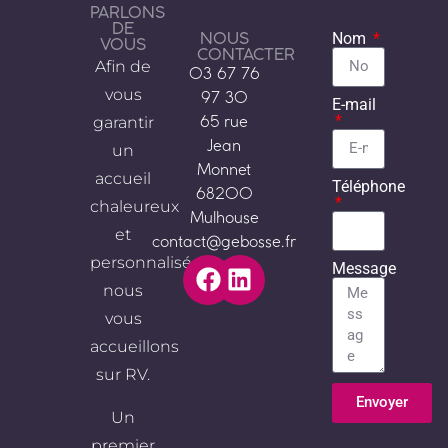
PARLONS
DE
NOUS
Nom
VOUS
CONTACTER
Afin de
03 67 76
vous
97 30
E-mail
garantir
65 rue
Jean
un
Monnet
accueil
Téléphone
68200
chaleureux
Mulhouse
et
contact@gebosse.fr
personnalisé,
Message
nous
vous
accueillons
sur RV.
Envoyer
Un
Alternative:
premier