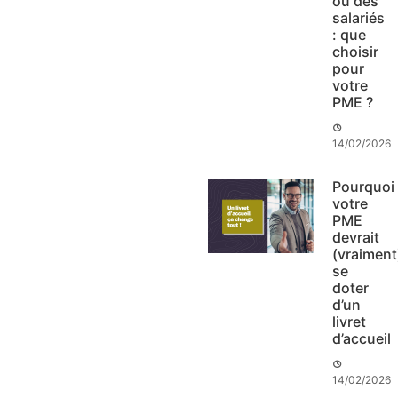
ou des
salariés
: que
choisir
pour
votre
PME ?
14/02/2026
Pourquoi
votre
PME
devrait
(vraiment
se
doter
d’un
livret
d’accueil
14/02/2026