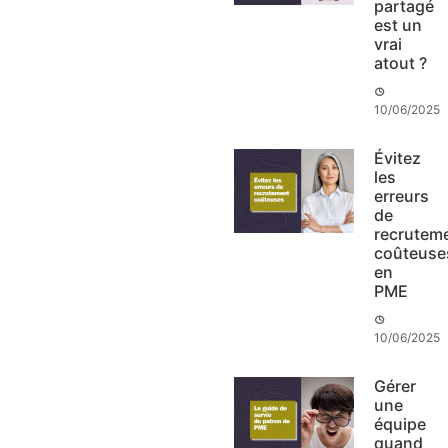
partagé
est un
vrai
atout ?
10/06/2025
Évitez
les
erreurs
de
recrutem
coûteuse
en
PME
10/06/2025
Gérer
une
équipe
quand