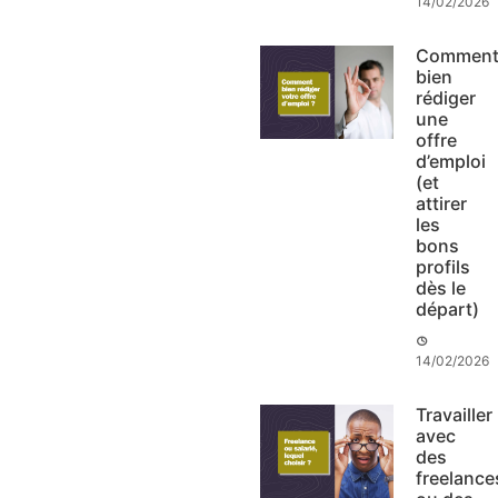
14/02/2026
Commen
bien
rédiger
une
offre
d’emploi
(et
attirer
les
bons
profils
dès le
départ)
14/02/2026
Travailler
avec
des
freelance