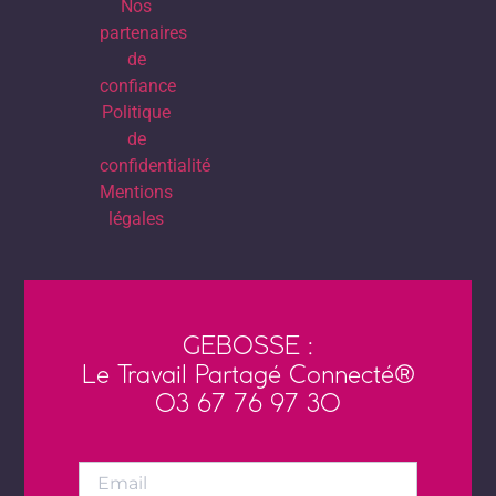
Nos
partenaires
de
confiance
Politique
de
confidentialité
Mentions
légales
GEBOSSE :
Le Travail Partagé Connecté®
03 67 76 97 30