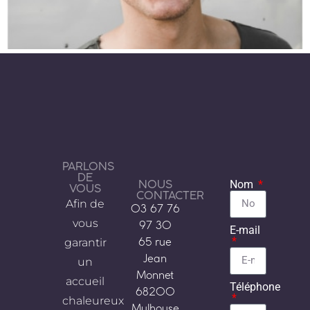
PARLONS
DE
NOUS
Nom
VOUS
CONTACTER
Afin de
03 67 76
vous
97 30
E-mail
garantir
65 rue
Jean
un
Monnet
accueil
Téléphone
68200
chaleureux
Mulhouse