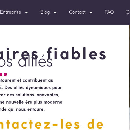
Entreprise
Blog
Contact
FAQ
Q
ires fiables
os alliés
ntourent et contribuent au
 Des alliés dynamiques pour
ver des solutions innovantes,
une nouvelle ère plus moderne
de qui nous entoure.
ntactez-les de