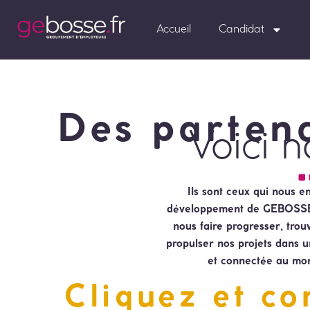
Accueil
Candidat
Des partena
Voici n
Ils sont ceux qui nous e
développement de GEBOSSE.
nous faire progresser, trou
propulser nos projets dans 
et connectée au mon
Cliquez et co