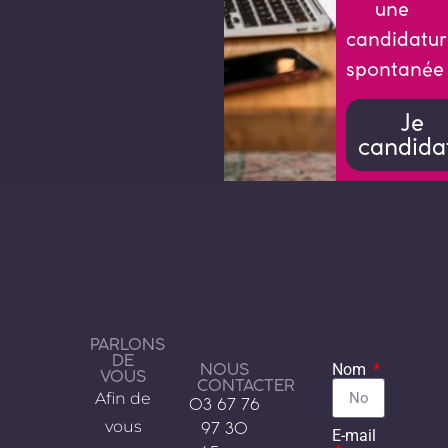
une
candidatur
spontanée
Je
candida
PARLONS
DE
NOUS
Nom
VOUS
CONTACTER
Afin de
03 67 76
vous
97 30
E-mail