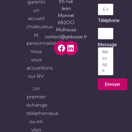
garantir
65 rue
Jean
un
Monnet
accueil
Téléphone
68200
chaleureux
Mulhouse
et
contact@gebosse.fr
personnalisé,
Message
nous
vous
accueillons
sur RV.
Envoyer
Un
Alternative:
premier
échange
téléphonique
ou en
visio