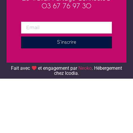
03 67 76 97 30
S'inscrire
Alternative:
Fait avec
et engagement par
Neoko
. Hébergement chez
Icodia.
Fait avec
et engagement par
Neoko
. Hébergement
chez Icodia.