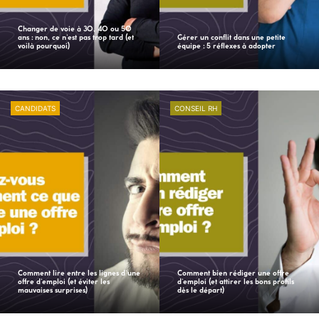
Changer de voie à 30, 40 ou 50
ans : non, ce n’est pas trop tard (et
Gérer un conflit dans une petite
voilà pourquoi)
équipe : 5 réflexes à adopter
CANDIDATS
CONSEIL RH
Comment lire entre les lignes d’une
Comment bien rédiger une offre
offre d’emploi (et éviter les
d’emploi (et attirer les bons profils
mauvaises surprises)
dès le départ)