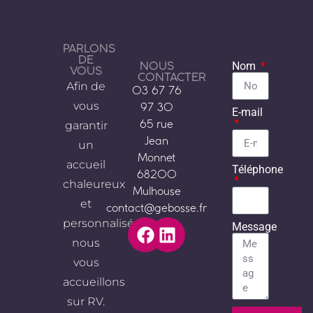
PARLONS
DE
NOUS
Nom
VOUS
CONTACTER
Afin de
03 67 76
vous
97 30
E-mail
garantir
65 rue
Jean
un
Monnet
accueil
Téléphone
68200
chaleureux
Mulhouse
et
contact@gebosse.fr
personnalisé,
Message
nous
vous
accueillons
sur RV.