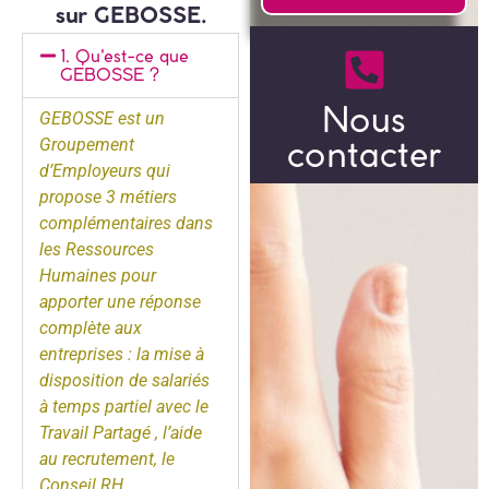
sur GEBOSSE.
1. Qu'est-ce que
GEBOSSE ?
Nous
GEBOSSE est un
contacter
Groupement
d’Employeurs qui
propose 3 métiers
complémentaires dans
les Ressources
Humaines pour
apporter une réponse
complète aux
entreprises : la mise à
disposition de salariés
à temps partiel avec le
Travail Partagé
, l’aide
au recrutement, le
Conseil RH.