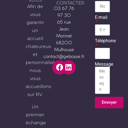
VOUS
CONTACTER
Afin de
03 67 76
vous
97 30
E-mail
garantir
65 rue
Jean
un
Monnet
accueil
Téléphone
68200
chaleureux
Mulhouse
et
contact@gebosse.fr
personnalisé,
Message
nous
vous
accueillons
sur RV.
Envoyer
Un
Alternative:
premier
échange