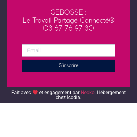
GEBOSSE :
Le Travail Partagé Connecté®
03 67 76 97 30
S'inscrire
Alternative:
Fait avec
et engagement par
Neoko
. Hébergement chez
Icodia.
Fait avec
et engagement par
Neoko
. Hébergement
chez Icodia.