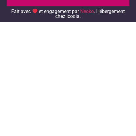
Icodia.
Fait avec
et engagement par
Neoko
. Hébergement
chez Icodia.