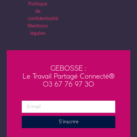
Politique
de
confidentialité
Mentions
légales
GEBOSSE :
Le Travail Partagé Connecté®
03 67 76 97 30
S'inscrire
Alternative:
Fait avec
et engagement par
Neoko
. Hébergement chez