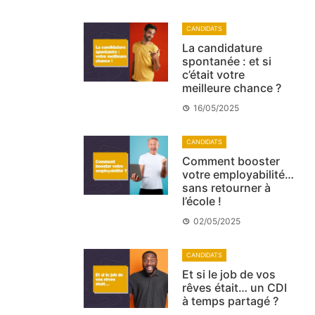
CANDIDATS
La candidature
spontanée : et si
c’était votre
meilleure chance ?
16/05/2025
CANDIDATS
Comment booster
votre employabilité…
sans retourner à
l’école !
02/05/2025
CANDIDATS
Et si le job de vos
rêves était… un CDI
à temps partagé ?