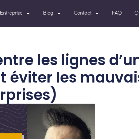
Entreprise
Blog
Contact
FAQ
Q
ntre les lignes d’u
et éviter les mauva
rprises)