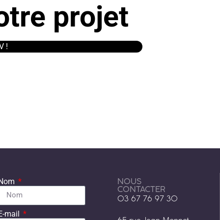
tre projet
V !
NOUS
Nom
CONTACTER
03 67 76 97 30
E-mail