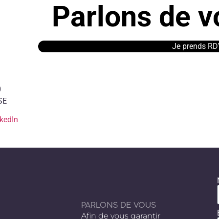
Parlons de vo
Je prends RD
0
SE
kedIn
PARLONS DE VOUS
Afin de vous garantir