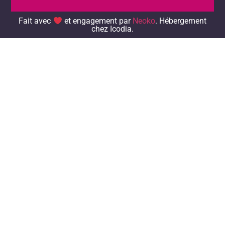
Icodia.
Fait avec
et engagement par
Neoko
. Hébergement
chez Icodia.