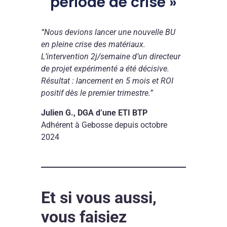
période de crise »
“Nous devions lancer une nouvelle BU
en pleine crise des matériaux.
L’intervention 2j/semaine d’un directeur
de projet expérimenté a été décisive.
Résultat : lancement en 5 mois et ROI
positif dès le premier trimestre.”
Julien G., DGA d’une ETI BTP
Adhérent à Gebosse depuis octobre
2024
TÉMOI
T
ENTREP
E
Claire
Cl
–
–
Et si vous aussi,
adhér
ad
:
:
vous faisiez
« Trou
« 
un
la