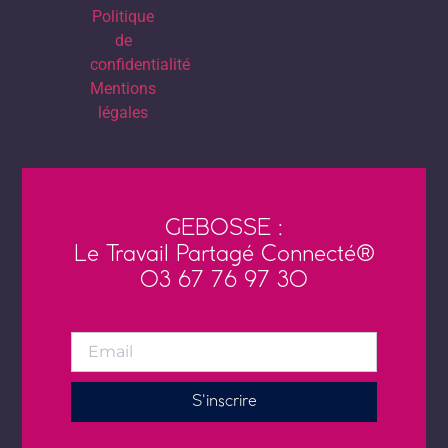
Politique
de
confidentialité
Mentions
légales
GEBOSSE :
Le Travail Partagé Connecté®
03 67 76 97 30
S'inscrire
Alternative:
Fait avec
et engagement par
Neoko
. Hébergement chez