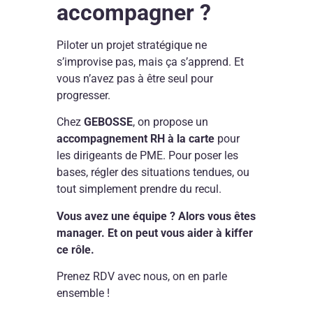
accompagner ?
commu
fo
manag
R
à
da
Piloter un projet stratégique ne
temps
un
s’improvise pas, mais ça s’apprend. Et
très
st
partiel
up
vous n’avez pas à être seul pour
c’est
en
progresser.
possib
cr
! »
Chez
GEBOSSE
, on propose un
accompagnement RH à la carte
pour
les dirigeants de PME. Pour poser les
bases, régler des situations tendues, ou
tout simplement prendre du recul.
Vous avez une équipe ? Alors vous êtes
manager. Et on peut vous aider à kiffer
ce rôle.
Prenez RDV avec nous, on en parle
ensemble !