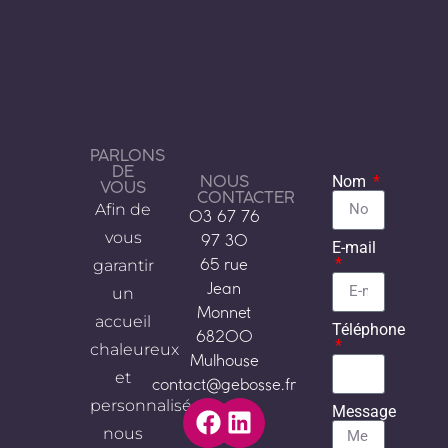
PARLONS
DE
NOUS
Nom
VOUS
CONTACTER
Afin de
03 67 76
vous
97 30
E-mail
garantir
65 rue
Jean
un
Monnet
accueil
Téléphone
68200
chaleureux
Mulhouse
et
contact@gebosse.fr
personnalisé,
Message
nous