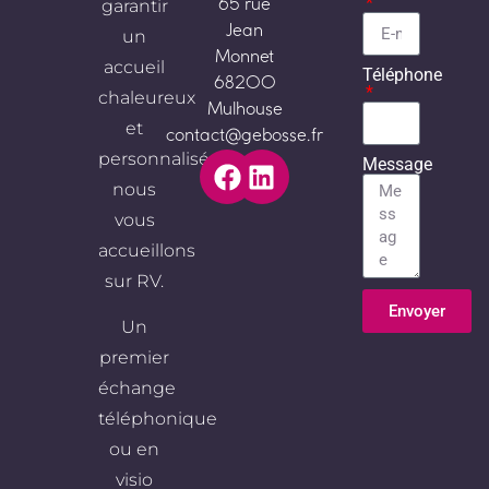
garantir
65 rue
Jean
un
Monnet
accueil
Téléphone
68200
chaleureux
Mulhouse
et
contact@gebosse.fr
personnalisé,
Message
nous
vous
accueillons
sur RV.
Envoyer
Un
Alternative:
premier
échange
téléphonique
ou en
visio