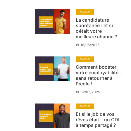
CANDIDATS
La candidature
spontanée : et si
c’était votre
meilleure chance ?
16/05/2025
CANDIDATS
Comment booster
votre employabilité…
sans retourner à
l’école !
02/05/2025
CANDIDATS
Et si le job de vos
rêves était… un CDI
à temps partagé ?