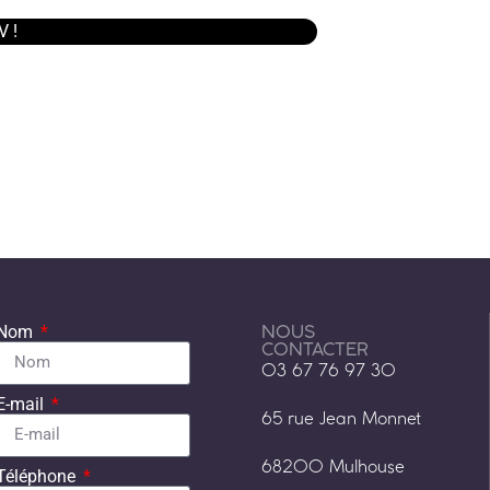
V !
NOUS
Nom
CONTACTER
03 67 76 97 30
E-mail
65 rue Jean Monnet
68200 Mulhouse
Téléphone