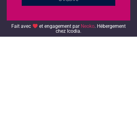
Alternative:
Fait avec
et engagement par
Neoko
. Hébergement chez
Icodia.
Fait avec
et engagement par
Neoko
. Hébergement
chez Icodia.