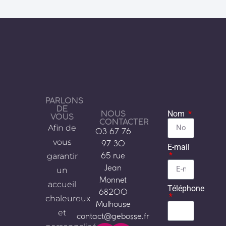
PARLONS
DE
NOUS
Nom
VOUS
CONTACTER
Afin de
03 67 76
vous
97 30
E-mail
garantir
65 rue
Jean
un
Monnet
accueil
Téléphone
68200
chaleureux
Mulhouse
et
contact@gebosse.fr