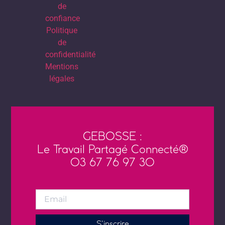
de
confiance
Politique
de
confidentialité
Mentions
légales
GEBOSSE :
Le Travail Partagé Connecté®
03 67 76 97 30
S'inscrire