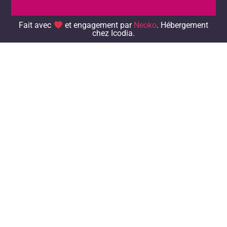
Fait avec
et engagement par
Neoko
. Hébergement chez
Icodia.
Fait avec
et engagement par
Neoko
. Hébergement
chez Icodia.