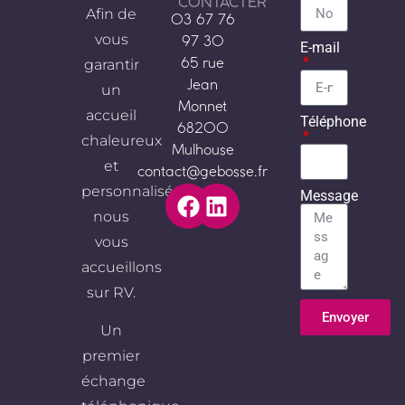
CONTACTER
Afin de
03 67 76
vous
97 30
E-mail
garantir
65 rue
Jean
un
Monnet
accueil
Téléphone
68200
chaleureux
Mulhouse
et
contact@gebosse.fr
personnalisé,
Message
nous
vous
accueillons
sur RV.
Envoyer
Un
Alternative:
premier
échange