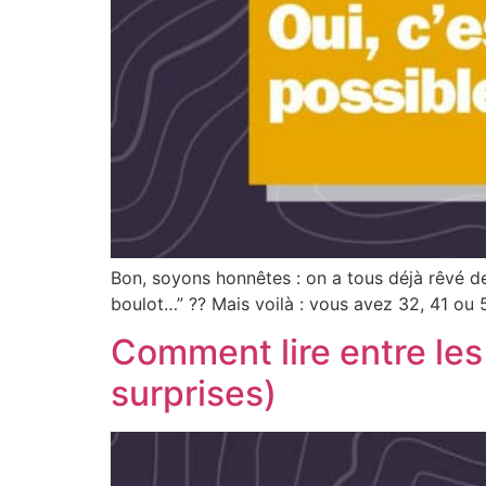
Bon, soyons honnêtes : on a tous déjà rêvé de 
boulot…” ?‍?️ Mais voilà : vous avez 32, 41 ou
Comment lire entre les 
surprises)