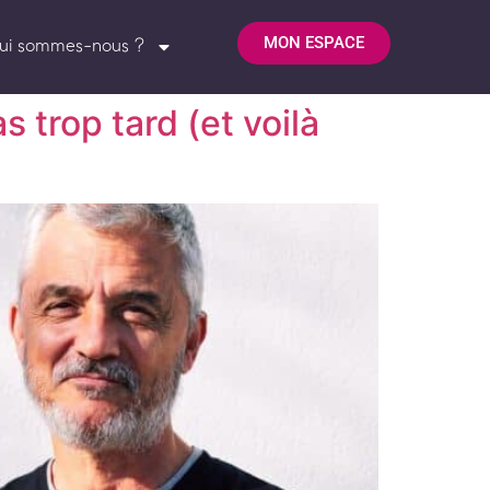
MON ESPACE
ui sommes-nous ?
 trop tard (et voilà