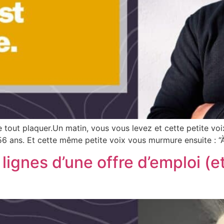
tout plaquer.Un matin, vous vous levez et cette petite voix
 56 ans. Et cette même petite voix vous murmure ensuite : “
lignes d’une offre d’emploi (e