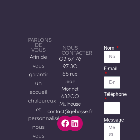
PARLONS
DE
NOUS
Nom
VOUS
CONTACTER
Afin de
03 67 76
vous
97 30
E-mail
garantir
65 rue
Jean
un
Monnet
accueil
Téléphone
68200
chaleureux
Mulhouse
et
contact@gebosse.fr
personnalisé,
Message
nous
vous