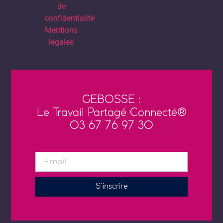
de
confidentialité
Mentions
légales
GEBOSSE :
Le Travail Partagé Connecté®
03 67 76 97 30
S'inscrire
Alternative:
Fait avec
et engagement par
Neoko
. Hébergement chez
Icodia.