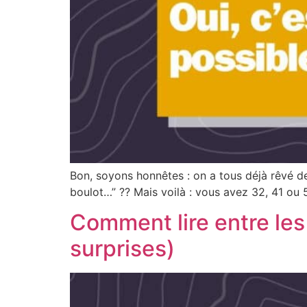
Bon, soyons honnêtes : on a tous déjà rêvé de 
boulot…” ?‍?️ Mais voilà : vous avez 32, 41 ou
Comment lire entre les 
surprises)