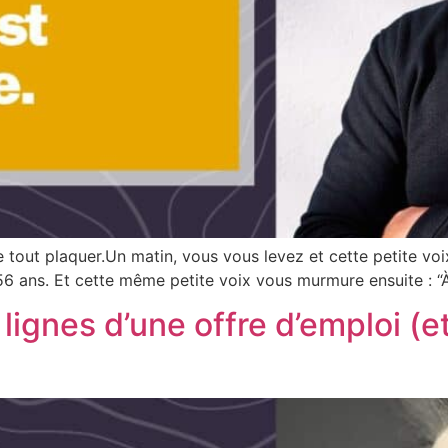
tout plaquer.Un matin, vous vous levez et cette petite voix
 56 ans. Et cette même petite voix vous murmure ensuite : “
lignes d’une offre d’emploi (e