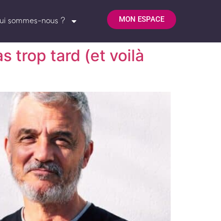
MON ESPACE
ui sommes-nous ?
 trop tard (et voilà