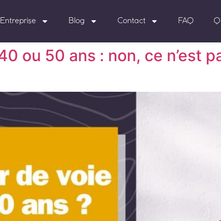
Entreprise
Blog
Contact
FAQ
Q
0 ou 50 ans : non, ce n’est pas