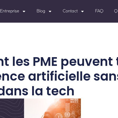
Entreprise
Blog
Contact
FAQ
Q
t les PME peuvent t
ence artificielle san
dans la tech