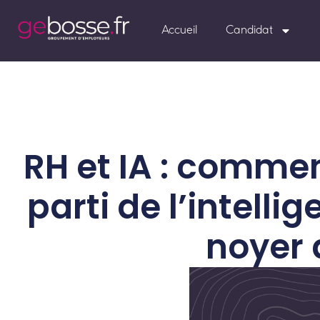
Accueil
Candidat
RH et IA : commen
parti de l’intellig
noyer 