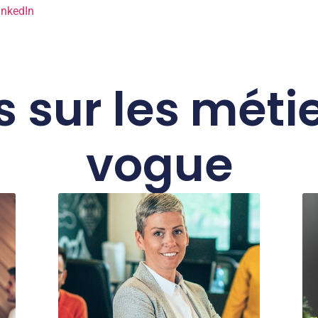
inkedIn
 sur les méti
vogue