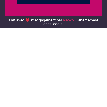
Alternative:
Fait avec
et engagement par
Neoko
. Hébergement chez
Icodia.
Fait avec
et engagement par
Neoko
. Hébergement
chez Icodia.