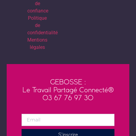
de
confiance
Politique
de
confidentialité
Mentions
légales
GEBOSSE :
Le Travail Partagé Connecté®
03 67 76 97 30
S'inscrire