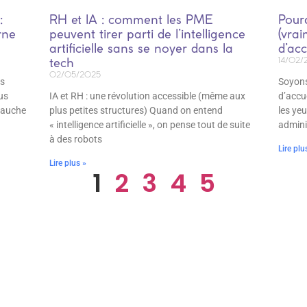
:
RH et IA : comment les PME
Pour
rne
peuvent tirer parti de l’intelligence
(vrai
artificielle sans se noyer dans la
d’acc
tech
14/02/
02/05/2025
us
Soyons
us
IA et RH : une révolution accessible (même aux
d’accu
mbauche
plus petites structures) Quand on entend
les ye
« intelligence artificielle », on pense tout de suite
admini
à des robots
Lire plu
Lire plus »
1
2
3
4
5