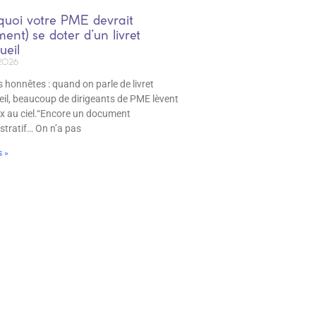
quoi votre PME devrait
ment) se doter d’un livret
ueil
2026
 honnêtes : quand on parle de livret
eil, beaucoup de dirigeants de PME lèvent
ux au ciel.“Encore un document
stratif… On n’a pas
s »