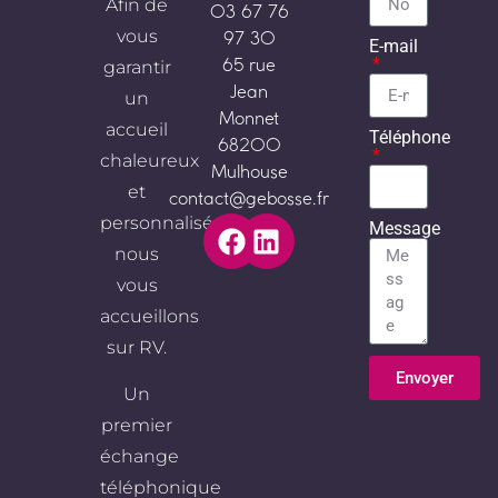
Afin de
03 67 76
vous
97 30
E-mail
garantir
65 rue
Jean
un
Monnet
accueil
Téléphone
68200
chaleureux
Mulhouse
et
contact@gebosse.fr
personnalisé,
Message
nous
vous
accueillons
sur RV.
Envoyer
Un
Alternative:
premier
échange
téléphonique