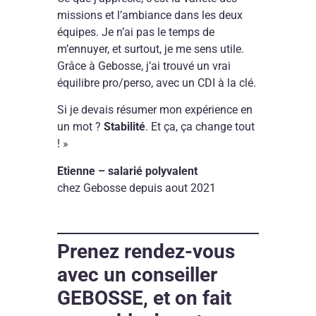
sans
en
missions et l’ambiance dans les deux
la
pa
équipes. Je n’ai pas le temps de
routin
la
m’ennuyer, et surtout, je me sens utile.
di
Grâce à Gebosse, j’ai trouvé un vrai
équilibre pro/perso, avec un CDI à la clé.
Si je devais résumer mon expérience en
un mot ?
Stabilité
. Et ça, ça change tout
! »
Etienne – salarié polyvalent
chez Gebosse depuis aout 2021
Prenez rendez-vous
avec un conseiller
GEBOSSE, et on fait
TÉMOI
T