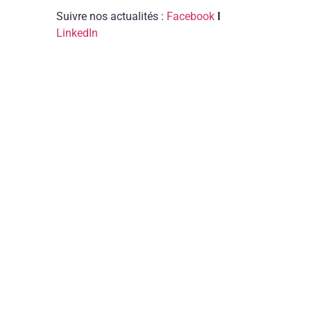
Suivre nos actualités :
Facebook
I
LinkedIn
TÉMOI
SALARIÉ
Yann
–
salarié
:
la
stabili
sans
la
routin
té
d'
a