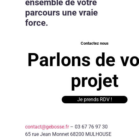
ensemble de votre
SALARIÉ
S
parcours une vraie
Yann
So
force.
–
–
salarié
sa
:
:
la
« 
Contactez nous
stabili
ca
sans
en
Parlons de vo
la
pa
routin
la
di
projet
Je prends RDV !
contact@gebosse.fr
– 03 67 76 97 30
65 rue Jean Monnet 68200 MULHOUSE