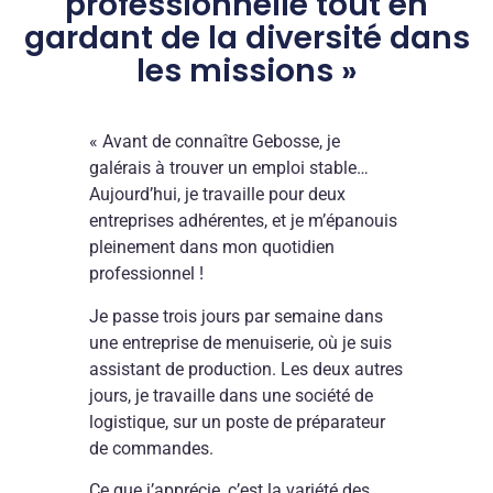
professionnelle tout en
gardant de la diversité dans
les missions »
« Avant de connaître Gebosse, je
galérais à trouver un emploi stable…
Aujourd’hui, je travaille pour deux
entreprises adhérentes, et je m’épanouis
pleinement dans mon quotidien
professionnel !
Je passe trois jours par semaine dans
TÉMOI
T
SALARIÉ
S
une entreprise de menuiserie, où je suis
assistant de production. Les deux autres
Yann
So
jours, je travaille dans une société de
–
–
logistique, sur un poste de préparateur
salarié
sa
de commandes.
:
:
la
« 
stabili
ca
Ce que j’apprécie, c’est la variété des