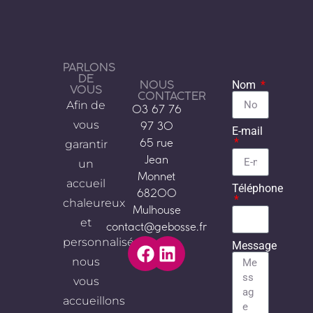
PARLONS
DE
NOUS
Nom
VOUS
CONTACTER
Afin de
03 67 76
vous
97 30
E-mail
garantir
65 rue
Jean
un
Monnet
accueil
Téléphone
68200
chaleureux
Mulhouse
et
contact@gebosse.fr
personnalisé,
Message
nous
vous
accueillons