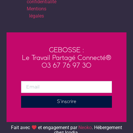
confidentialité
Mentions
légales
GEBOSSE :
Le Travail Partagé Connecté®
03 67 76 97 30
S'inscrire
Alternative:
Fait avec
et engagement par
Neoko
. Hébergement chez
Icodia.
Fait avec
et engagement par
Neoko
. Hébergement
chez Icodia.