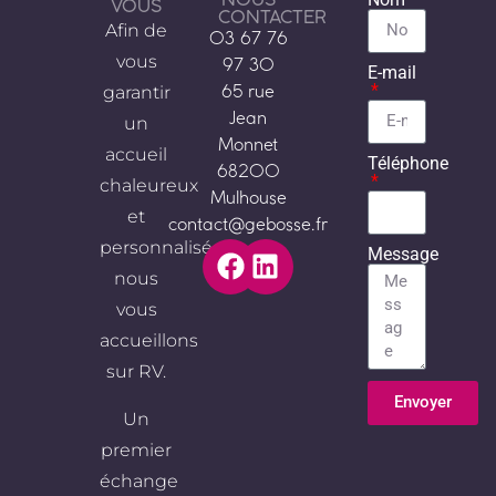
VOUS
CONTACTER
Afin de
03 67 76
vous
97 30
E-mail
garantir
65 rue
Jean
un
Monnet
accueil
Téléphone
68200
chaleureux
Mulhouse
et
contact@gebosse.fr
personnalisé,
Message
nous
vous
accueillons
sur RV.
Envoyer
Un
Alternative:
premier
échange